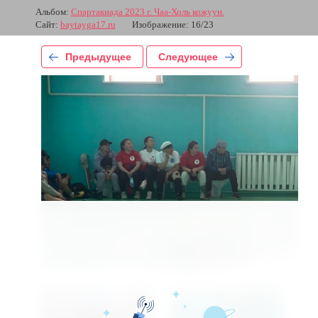
Альбом:
Спартакиада 2023 г. Чаа-Холь кожуун.
Сайт:
baytayga17.ru
Изображение: 16/23
Предыдущее
Следующее