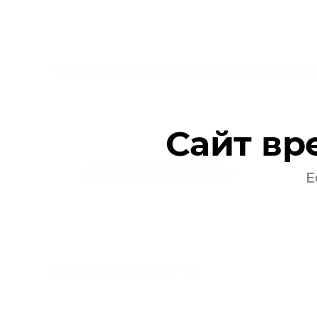
Директор: Анай-оол Вера Ховалыговна
Территориальный орган Росздравнадзора по Респу
Адрес: 667007, Республика Тыва, г. Кызыл, ул. Комсомо
Сайт вр
Телефон/факс: +7(39422)5-20-29,
E-mail:
tuva@reg17.roszdravnadzor.gov.ru
Е
Руководитель: Намдак Алла Анчикаевна
Прокуратура Республики Тыва
Адрес: 667000, Республика Тыва, г. Кызыл, ул. Ленина, 