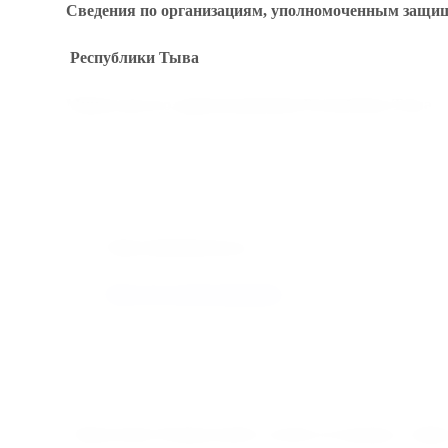
Сведения по организациям, уполномоченным защищ
Республики Тыва
Министерство здравоохранения Республики Тыва
Адрес: 667010, Республика Тыва, г. Кызыл, ул. Московс
Телефон: +7(39422)5-12-24.
Сайт:
https://minzdravtuva.ru
VK:
https://vk.com/tuvaminzdrav
Министр здравоохранения РТ – Югай Анатолий Конс
Управление Федеральной службы по надзору в сфер