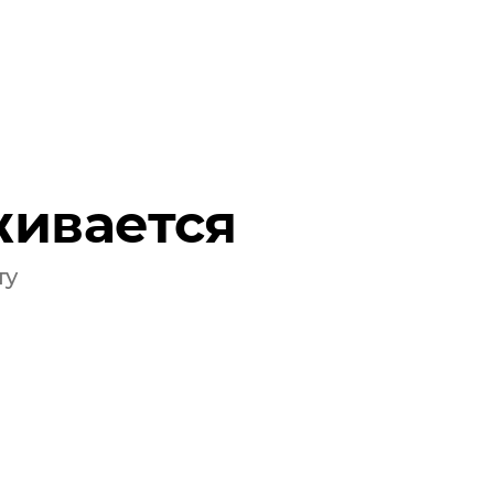
живается
ту