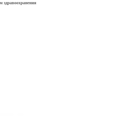
м здравоохранения
спублике Тыва