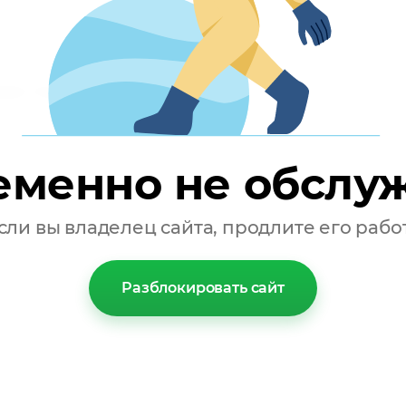
блике Тыва
льская, д. 122 "а",
еменно не обслу
сли вы владелец сайта, продлите его рабо
Разблокировать сайт
д.30,