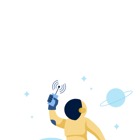
а, д.116,
 Партизан, д.38,