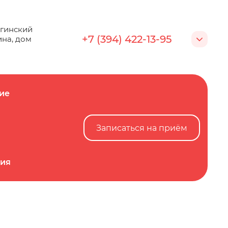
...
е
Записаться на приём
йгинский
+7 (394) 422-13-95
ина, дом
ие
Записаться на приём
ция