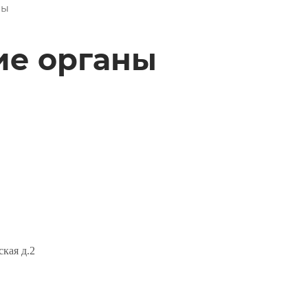
ны
е органы
ская д.2