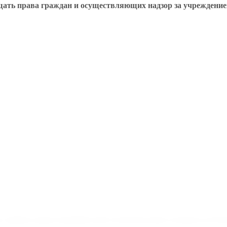
ать права граждан и осуществляющих надзор за учреждение
кая д.2
тантинович
е защиты прав потребителей и благополучия человека по Ре