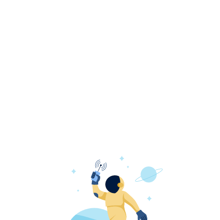
сутки маленькими порциями.
Переедание, избыточное потребление
продуктов питания – одна из важнейших
проблем в современном мире, в особенности в
развитых странах. В среднем, в мире растет
потребление калорий на душу населения в
день, что приводит к избыточному
потреблению энергии (калорийности питания).
Это является главным фактором роста
распространенности избыточного веса и
ожирения в современном мире.
Лучший способ определить объем рациона
питания – рассчитать его калорийность.
Калорийность – это количество тепловой
энергии, которая вырабатывается организмом