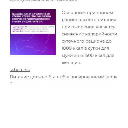
Основным принципом
рационального питания
при ожирении является
снижение калорийности
суточного рациона до
1800 ккал в сутки для
мужчин и 1500 ккал для
женщин.
schetchik
Питание должно быть сбалансированным: доля
белков в суточном рационе должна составлять
25%, жиров — 20%, углеводов — 55%.
Употребление в пищу большого количества
продуктов, содержащих растительные волокна
(овощи и фрукты не менее 400 г в сутки),
поможет справиться с голодом и облегчит
соблюдение диеты. Питаться следует 4-5 раз в