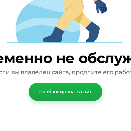
лучили наборы для новорожденных "Малышу Тувы". Этот 
лава Ховалыга и направлен на поддержку молодых род
необходимое для первых месяцев жизни малыша:
еменно не обслу
сли вы владелец сайта, продлите его рабо
Разблокировать сайт
ые результаты. По данным регионального Минздрава, с