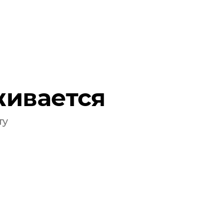
важный социальный проект был запущен во
ителей и повышение благополучия младенцев.
живается
ту
 момента запуска программы наблюдается