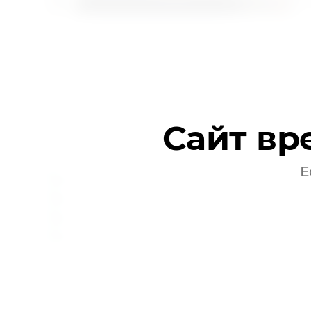
С начала 2025 года в Туве более 800 семей по
исполнение Послания Главы республики Владис
В комплект набора "Малышу Тувы" входит все 
Сайт вр
Е
кроватка с качественным матрасом
комплект детской одежды
гигиенические принадлежности
пелёнки и другие полезные предметы.
Реализация проекта уже приносит положительн