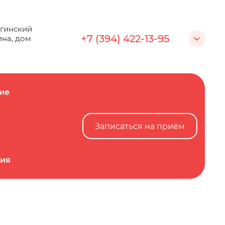
...
е
Записаться на приём
йгинский
+7 (394) 422-13-95
ина, дом
ие
Записаться на приём
ция