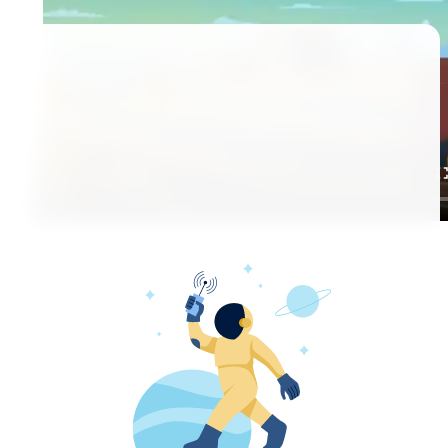
В помощь родителям, учителям, психологам по
теме Трезвости и защиты детей от вредных
привычек (табак, алкоголь, электронные
сигареты, энергетики и прочие). Запугать
гнилыми зубами, раком печени... и отвлечение
досугом уже не работает. Требуется говорить о
Трезвости, её преимуществах. Разоблачать
манипуляции организаторов отнимания