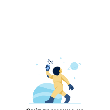
Имя Шораана Саая широко известно в
медицинском сообществе Сибири.
Талантливый врач сердечно-сосудистый хирург,
молодой ученый с большим опытом работы в
одном из крупнейших федеральных клиник
страны — в НМИЦ им. Мешалкина в
Новосибирске — сегодня продолжает вести
успешную медицинскую практику и научную
деятельность, но уже в родной Туве.
Ровно три года назад, в октябре 2022 года,
Шораан Биче-оолович отозвался на
предложение Министерства здравоохранения
региона и возглавил новое отделение