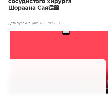
сосудистого хирурга
Шораана Сая👏🏼
Дата публикации: 07.10.2025 10:00
Шораан Саая: «Надо мечтать, верить в себя и
развиваться»