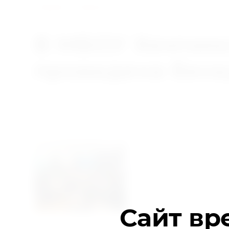
Главная
/
Новости
/
В МБОУ Хемчикская СОШ им.
В МБОУ Хемчикс
проведена бесе
Дата публикации: 30.11.2023 13:11
В рамках Недели борь
Кунзук проведена бесе
Сайт вр