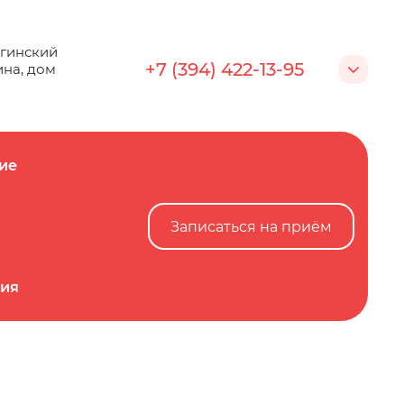
...
е
Записаться на приём
йгинский
+7 (394) 422-13-95
ина, дом
ие
Записаться на приём
ция