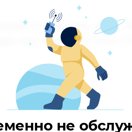
 А.А. Кунзук проведена беседа на тему: «Стоп СПИД»
кая СОШ им. А.А. 
да на тему: «Стоп 
бы со СПИДом и информирования о венерических забол
да на тему: «Стоп СПИД» охват: 33 обучающиеся, 5 учител
еменно не обслу