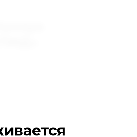
Кунзук
СПИД»
еваниях в МБОУ Хемчикская СОШ им. А.А.
ей.
живается